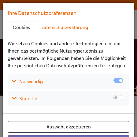
Zu den Hauptinhalten springen
Der Wettbewerb ist beendet
Der Wettbewerb ist beendet
Ihre Datenschutzpräferenzen
Zu den Cookie-Einstellungen springen
Zur Privatssphäreerklärung springen
Cookies
Datenschutzerklärung
Zu den Zustimmungsaktionen springen
Wir setzen Cookies und andere Technologien ein, um
Ihnen das bestmögliche Nutzungs­erlebnis zu
gewährleisten. Im Folgenden haben Sie die Möglichkeit
Ihre persönlichen Daten­schutz­präferenzen festzulegen.
(Auswählen um die Details aufzuklappen)
Notwendig
(Auswählen um die Details aufzuklappen)
Statistik
14
5.394
4.546.863
Jahre
Projekte
Euro
Eine Stimme abgeben
Auswahl akzeptieren