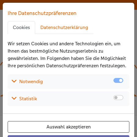
Zu den Hauptinhalten springen
Der Wettbewerb ist beendet
Der Wettbewerb ist beendet
Ihre Datenschutzpräferenzen
Zu den Cookie-Einstellungen springen
Zur Privatssphäreerklärung springen
Cookies
Datenschutzerklärung
Zu den Zustimmungsaktionen springen
Wir setzen Cookies und andere Technologien ein, um
Ihnen das bestmögliche Nutzungs­erlebnis zu
gewährleisten. Im Folgenden haben Sie die Möglichkeit
Ihre persönlichen Daten­schutz­präferenzen festzulegen.
(Auswählen um die Details aufzuklappen)
Notwendig
(Auswählen um die Details aufzuklappen)
Statistik
14
5.394
4.546.863
Jahre
Projekte
Euro
Auswahl akzeptieren
Hier geht es zur Abstimmung