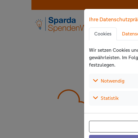
Zu den Hauptinhalten springen
Der Wettbewerb ist beendet
Ihre Datenschutzprä
Zu den Cookie-Eins
Zur Privatssphäre
Cookies
Datens
Zu den Zustimmun
Wir setzen Cookies un
gewährleisten. Im Folg
festzulegen.
(Auswä
Notwendig
(Auswähl
Statistik