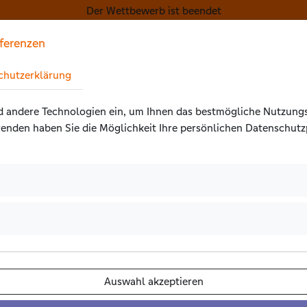
Der Wettbewerb ist beendet
ferenzen
tellungen springen
Start
Projekte
Abl
erklärung springen
chutzerklärung
gsaktionen springen
d andere Technologien ein, um Ihnen das bestmögliche Nutzungs­
enden haben Sie die Möglichkeit Ihre persönlichen Daten­schutz
hlen um die Details aufzuklappen)
en um die Details aufzuklappen)
Auswahl akzeptieren