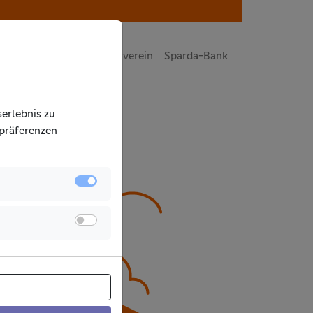
auf
Tipps
Gewinnsparverein
Sparda-Bank
erlebnis zu
­präferenzen