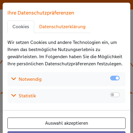
Zu den Hauptinhalten springen
Der Wettbewerb ist beendet
Der Wettbewerb ist beendet
Ihre Datenschutzpräferenzen
Zu den Cookie-Einstellungen springen
Zur Privatssphäreerklärung springen
Cookies
Datenschutzerklärung
Zu den Zustimmungsaktionen springen
Wir setzen Cookies und andere Technologien ein, um
Ihnen das bestmögliche Nutzungs­erlebnis zu
gewährleisten. Im Folgenden haben Sie die Möglichkeit
Ihre persönlichen Daten­schutz­präferenzen festzulegen.
(Auswählen um die Details aufzuklappen)
Notwendig
(Auswählen um die Details aufzuklappen)
Statistik
14
5.394
4.546.863
Jahre
Projekte
Euro
Auswahl akzeptieren
Hier geht es zur Abstimmung